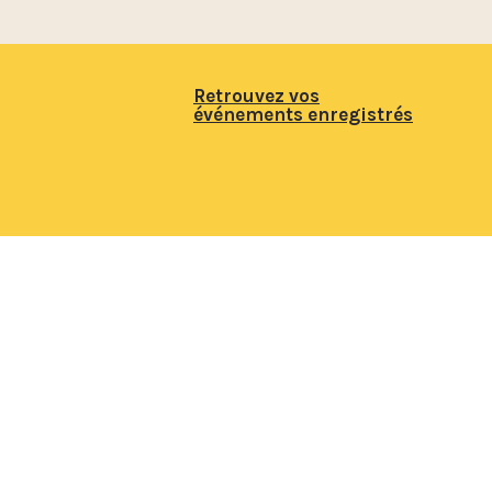
Retrouvez vos
événements enregistrés
Leaflet
| ©
OpenStreetMap
contributors